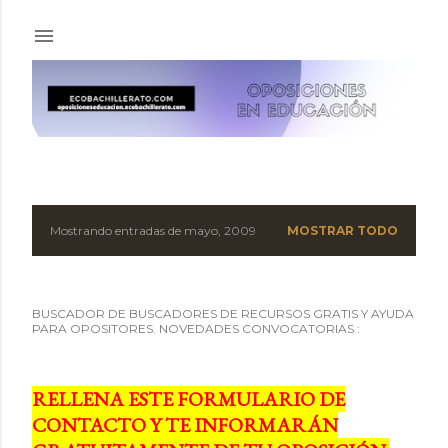
Ir al contenido principal
Mostrando entradas de mayo, 2009
MOSTRAR TODO
E
n
BUSCADOR DE BUSCADORES DE RECURSOS GRATIS Y AYUDA
t
PARA OPOSITORES. NOVEDADES CONVOCATORIAS :
r
a
RELLENA ESTE FORMULARIO DE
CONTACTO Y TE INFORMARÁN
d