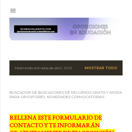
Ir al contenido principal
Mostrando entradas de abril, 2010
MOSTRAR TODO
E
n
BUSCADOR DE BUSCADORES DE RECURSOS GRATIS Y AYUDA
t
PARA OPOSITORES. NOVEDADES CONVOCATORIAS :
r
a
RELLENA ESTE FORMULARIO DE
CONTACTO Y TE INFORMARÁN
d