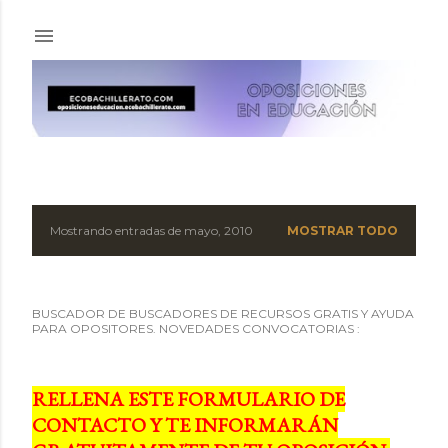
Ir al contenido principal
Mostrando entradas de mayo, 2010
MOSTRAR TODO
E
n
BUSCADOR DE BUSCADORES DE RECURSOS GRATIS Y AYUDA
t
PARA OPOSITORES. NOVEDADES CONVOCATORIAS :
r
a
RELLENA ESTE FORMULARIO DE
CONTACTO Y TE INFORMARÁN
d