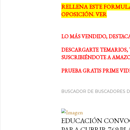
RELLENA ESTE FORMUL
a
OPOSICIÓN. VER
d
a
LO MÁS VENDIDO, DESTAC
s
DESCARGARTE TEMARIOS, 
SUSCRIBIÉNDOTE A AMAZO
PRUEBA GRATIS PRIME VIDE
BUSCADOR DE BUSCADORES DE
EDUCACIÓN CONVOC
PARA CUBRIR 769 P