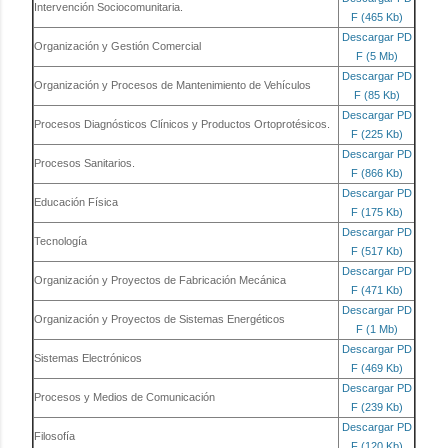
Intervención Sociocomunitaria.
F (465 Kb)
Descargar PD
Organización y Gestión Comercial
F (5 Mb)
Descargar PD
Organización y Procesos de Mantenimiento de Vehículos
F (85 Kb)
Descargar PD
Procesos Diagnósticos Clínicos y Productos Ortoprotésicos.
F (225 Kb)
Descargar PD
Procesos Sanitarios.
F (866 Kb)
Descargar PD
Educación Física
F (175 Kb)
Descargar PD
Tecnología
F (517 Kb)
Descargar PD
Organización y Proyectos de Fabricación Mecánica
F (471 Kb)
Descargar PD
Organización y Proyectos de Sistemas Energéticos
F (1 Mb)
Descargar PD
Sistemas Electrónicos
F (469 Kb)
Descargar PD
Procesos y Medios de Comunicación
F (239 Kb)
Descargar PD
Filosofía
F (120 Kb)