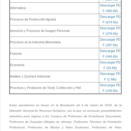
Descargar PD
Informática
F (492 Kb)
Descargar PD
Procesos de Producción Agraria
F (674 Kb)
Descargar PD
Asesoría y Procesos de Imagen Personal
F (379 Kb)
Descargar PD
Procesos en la Industria Alimentaria
F (397 Kb)
Descargar PD
Francés
F (444 Kb)
Descargar PD
Economía
F (63 Kb)
Descargar PD
Análisis y Química Industrial
F (1 Mb)
Descargar PD
Procesos y Productos de Textil, Confección y Piel
F (140 Kb)
Estas oposiciones se basan en la Resolución de 6 de marzo de 2018, de la
Dirección General de Recursos Humanos, por la que se convocan procedimientos
selectivos para ingreso a los Cuerpos de Profesores de Enseñanza Secundaria,
Profesores de Escuelas Oficiales de Idiomas, Profesores Técnicos de Formación
Profesional, Profesores de Música y Artes Escénicas, Profesores de Artes