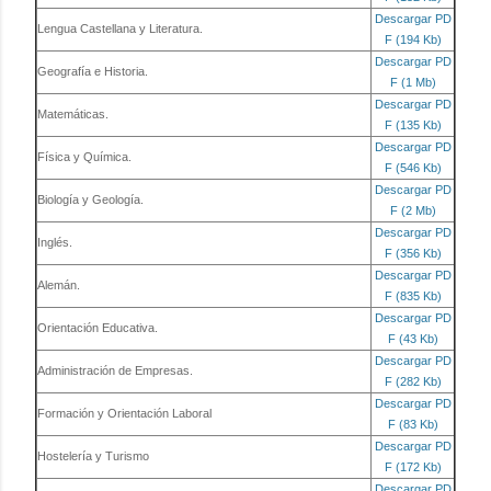
Descargar PD
Lengua Castellana y Literatura.
F (194 Kb)
Descargar PD
Geografía e Historia.
F (1 Mb)
Descargar PD
Matemáticas.
F (135 Kb)
Descargar PD
Física y Química.
F (546 Kb)
Descargar PD
Biología y Geología.
F (2 Mb)
Descargar PD
Inglés.
F (356 Kb)
Descargar PD
Alemán.
F (835 Kb)
Descargar PD
Orientación Educativa.
F (43 Kb)
Descargar PD
Administración de Empresas.
F (282 Kb)
Descargar PD
Formación y Orientación Laboral
F (83 Kb)
Descargar PD
Hostelería y Turismo
F (172 Kb)
Descargar PD