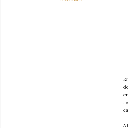
En
de
en
re
ca
A 