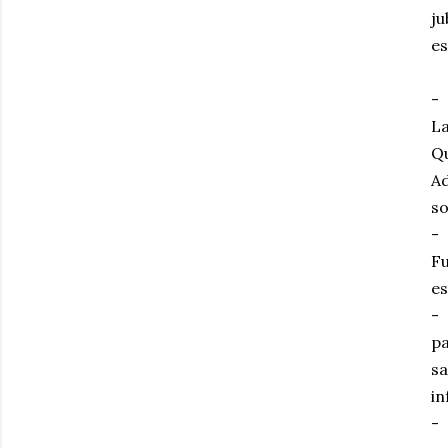
ju
es
- 
La
Qu
Ad
so
- 
Fu
es
- 
pa
sa
in
- 