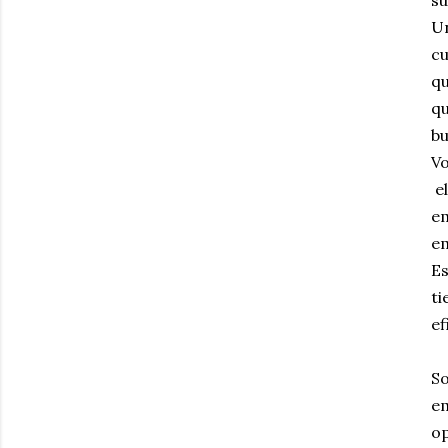
Un
cu
qu
qu
bu
Vo
el
e
em
Es
ti
ef
So
em
op