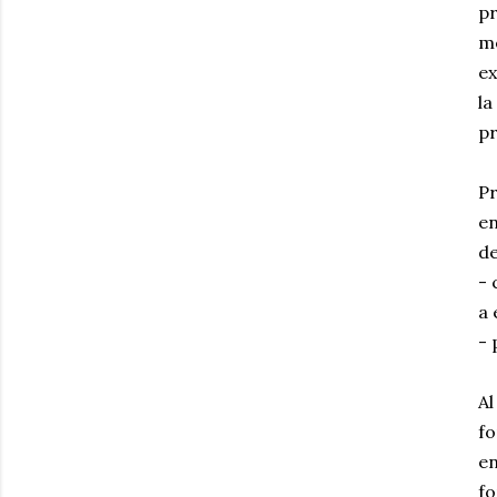
pr
me
ex
la
pr
Pr
en
de
- 
a 
- 
Al
fo
en
fo