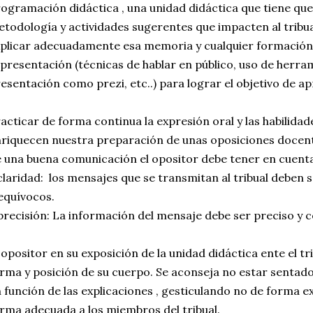
ogramación didáctica , una unidad didáctica que tiene q
todología y actividades sugerentes que impacten al tribua
plicar adecuadamente esa memoria y cualquier formación
 presentación (técnicas de hablar en público, uso de her
esentación como prezi, etc..) para lograr el objetivo de a
acticar de forma continua la expresión oral y las habilida
riquecen nuestra preparación de unas oposiciones docente
 una buena comunicación el opositor debe tener en cuenta
claridad: los mensajes que se transmitan al tribual deben s
equívocos.
precisión: La información del mensaje debe ser preciso y 
 opositor en su exposición de la unidad didáctica ente el tr
rma y posición de su cuerpo. Se aconseja no estar sentado
 función de las explicaciones , gesticulando no de forma 
rma adecuada a los miembros del tribual.