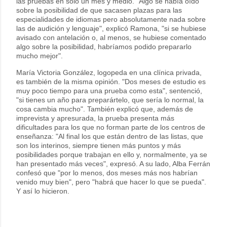
las pruebas en solo un mes y medio. "Algo se había oído
sobre la posibilidad de que sacasen plazas para las
especialidades de idiomas pero absolutamente nada sobre
las de audición y lenguaje", explicó Ramona, "si se hubiese
avisado con antelación o, al menos, se hubiese comentado
algo sobre la posibilidad, habríamos podido prepararlo
mucho mejor".
María Victoria González, logopeda en una clínica privada,
es también de la misma opinión. "Dos meses de estudio es
muy poco tiempo para una prueba como esta", sentenció,
"si tienes un año para preparártelo, que sería lo normal, la
cosa cambia mucho". También explicó que, además de
imprevista y apresurada, la prueba presenta más
dificultades para los que no forman parte de los centros de
enseñanza: "Al final los que están dentro de las listas, que
son los interinos, siempre tienen más puntos y más
posibilidades porque trabajan en ello y, normalmente, ya se
han presentado más veces", expresó. A su lado, Alba Ferrán
confesó que "por lo menos, dos meses más nos habrían
venido muy bien", pero "habrá que hacer lo que se pueda".
Y así lo hicieron.