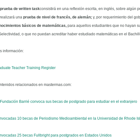
 prueba de written task
consistirá en una reflexión escrita, en inglés, sobre algún p
 realizará una
prueba de nivel de francés, de alemán;
y, por requerimiento del gob
nocimientos básicos de matemáticas,
para aquellos estudiantes que no hayan 
Selectividad, o que no puedan acreditar haber estudiado matemáticas en el Bachill
s información:
aduate Teacher Training Register
ntenidos relacionados en mastermas.com:
Fundación Barrié convoca sus becas de postgrado para estudiar en el extranjero
nvocadas 10 becas de Periodismo Medioambiental en la Universidad de Rhode Is
nvocadas 25 becas Fullbright para postgrados en Estados Unidos