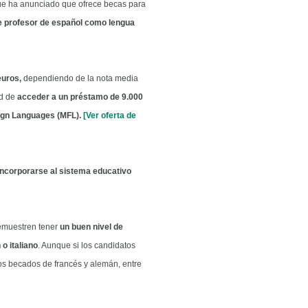
ue ha anunciado que ofrece becas para
e profesor de español como lengua
euros,
dependiendo de la nota media
ad de
acceder a un préstamo de 9.000
eign Languages (MFL).
[Ver oferta de
incorporarse al sistema educativo
emuestren tener
un buen nivel de
o italiano
. Aunque si los candidatos
os becados de francés y alemán, entre