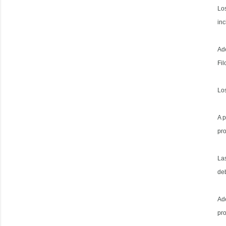
Los
in
Ad
Fil
Los
A p
pro
Las
de
Ad
pro