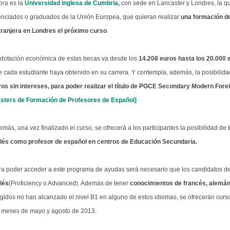
ora es la
Universidad inglesa de Cumbria,
con sede en Lancaster y Londres, la q
cenciados o graduados de la Unión Europea, que quieran realizar
una formación d
tranjera en Londres el próximo curso
.
 dotación económica de estas becas va desde los
14.208 euros hasta los 20.000 
 cada estudiante haya obtenido en su carrera. Y contempla, además, la posibilid
ros sin intereses, para poder realizar el título de PGCE Secondary Modern For
sters de Formación de Profesores de Español]
más, una vez finalizado el curso, se ofrecerá a los participantes la posibilidad de
glés como profesor de español en centros de Educación Secundaria.
ra poder acceder a este programa de ayudas será necesario que los candidatos d
lés
(Proficiency o Advanced). Además de tener
conocimientos de francés, alemán 
gidos no han alcanzado el nivel B1 en alguno de estos idiomas, se ofrecerán curs
s meses de mayo y agosto de 2013.