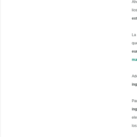
Ah
li
ex
La
que
eu
ma
Ade
in
Pa
ing
ele
lo