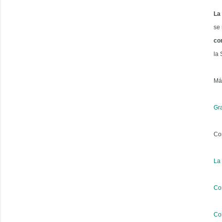
La
se
co
la 
Má
Gr
Co
La 
Co
Co