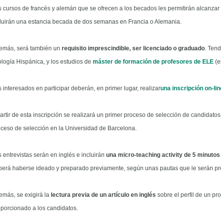
 cursos de francés y alemán que se ofrecen a los becados les permitirán alcanzar 
cluirán una estancia becada de dos semanas en Francia o Alemania.
emás, será también un
requisito imprescindible, ser licenciado o graduado
. Tend
ología Hispánica, y los estudios de
máster de formación de profesores de ELE
(e
 interesados en participar deberán, en primer lugar, realizar
una inscripción on-lin
artir de esta inscripción se realizará un primer proceso de selección de candidato
ceso de selección en la Universidad de Barcelona.
 entrevistas serán en inglés e incluirán
una micro-teaching activity de 5 minutos
berá haberse ideado y preparado previamente, según unas pautas que le serán pr
emás, se exigirá la
lectura previa de un artículo en inglés
sobre el perfil de un p
porcionado a los candidatos.