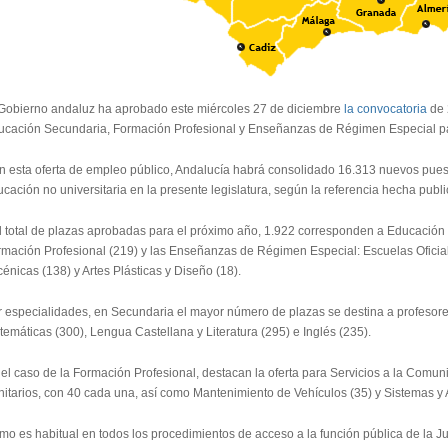
 Gobierno andaluz ha aprobado este miércoles 27 de diciembre
la convocatoria
de 
ucación Secundaria, Formación Profesional y Enseñanzas de Régimen Especial p
n esta oferta de empleo público, Andalucía habrá consolidado 16.313 nuevos pues
cación no universitaria en la presente legislatura, según la referencia hecha publ
 total de plazas aprobadas para el próximo año, 1.922 corresponden a Educación S
mación Profesional (219) y las Enseñanzas de Régimen Especial: Escuelas Oficial
énicas (138) y Artes Plásticas y Diseño (18).
 especialidades, en Secundaria el mayor número de plazas se destina a profesores
emáticas (300), Lengua Castellana y Literatura (295) e Inglés (235).
el caso de la Formación Profesional, destacan la oferta para Servicios a la Comun
itarios, con 40 cada una, así como Mantenimiento de Vehículos (35) y Sistemas y A
o es habitual en todos los procedimientos de acceso a la función pública de la J