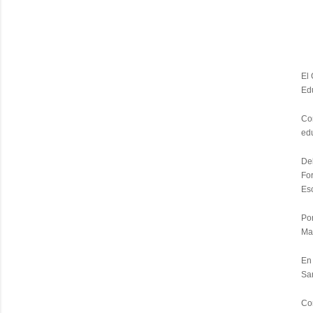
El
Ed
Co
edu
Del
For
Esc
Por
Mat
En 
San
Com