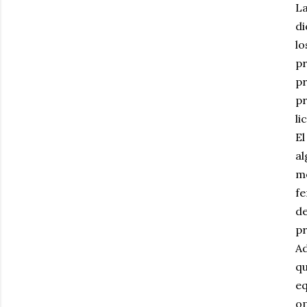
La
di
lo
pr
pr
pr
li
El
al
me
fe
de
pr
Ad
qu
eq
op