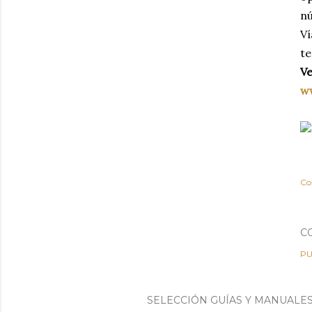
nú
Ví
te
Ve
w
Co
C
PU
SELECCIÓN GUÍAS Y MANUALE