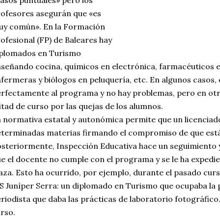
ofesores asegurán que «es
uy común». En la Formación
ofesional (FP) de Baleares hay
iplomados en Turismo
señando cocina, químicos en electrónica, farmacéuticos en
fermeras y biólogos en peluquería, etc. En algunos casos,
rfectamente al programa y no hay problemas, pero en otro
tad de curso por las quejas de los alumnos.
 normativa estatal y autonómica permite que un licenciad
terminadas materias firmando el compromiso de que está 
steriormente, Inspección Educativa hace un seguimiento y
e el docente no cumple con el programa y se le ha expedi
aza. Esto ha ocurrido, por ejemplo, durante el pasado cur
S Juníper Serra: un diplomado en Turismo que ocupaba la p
riodista que daba las prácticas de laboratorio fotográfic
rso.