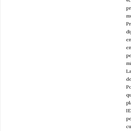
pr
m
Pr
d
en
en
pe
mi
La
de
Po
qu
pl
IE
pe
cu