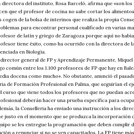
 directora del instituto, Rosa Barceló, afirma que «son lo
cen que el profesor de cocina no sabe cortar los alimentos
s cogen de la bolsa de interinos que realiza la propia Cons
oblemas para encontrar personal cualificado en varias m
ofesor de latín y griego de Zaragoza porque aquí no había»
ofesor tiene éxito, como ha ocurrido con la directora de l
cenciada en Biología.
 director general de FP y Aprendizaje Permanente, Miquel
go común entre los 1.100 profesores de FP que hay en Bale
dia docena como mucho». No obstante, anunció el pasado
ria de Formación Profesional en Palma, que seguirían el ej
l curso que viene todos los profesores que no puedan acr
ofesional deberán hacer una prueba específica para ocupar
emás, la Conselleria ha enviado una instrucción a los dire
e justo en el momento que se produzca la incorporación d
uipo se les entregue la programación que deben cumplir du
ción a renunciar si no se ven capacitados. La FP tiene más