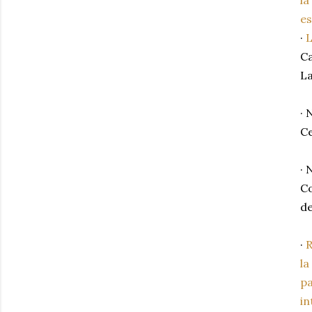
es
·
L
Ca
L
·
Ce
·
C
d
·
R
la
pa
in