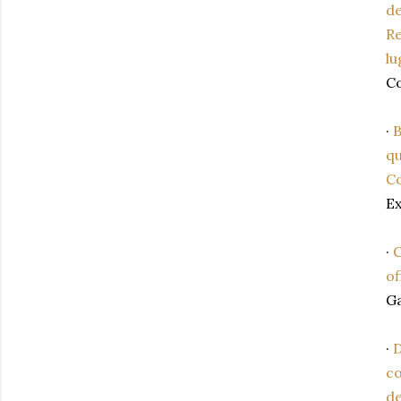
de
Re
lu
C
·
B
qu
Co
E
·
C
of
Ga
·
D
co
de