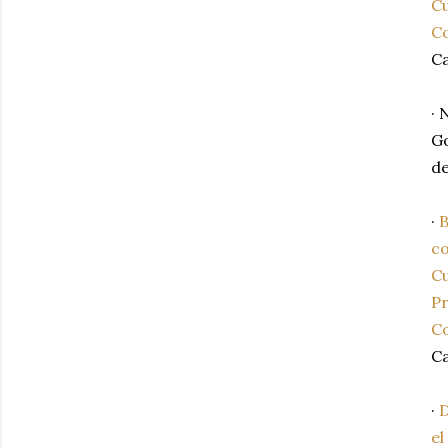
Cu
Co
Ca
·
G
de
·
B
co
Cu
Pr
Co
Ca
·
D
el