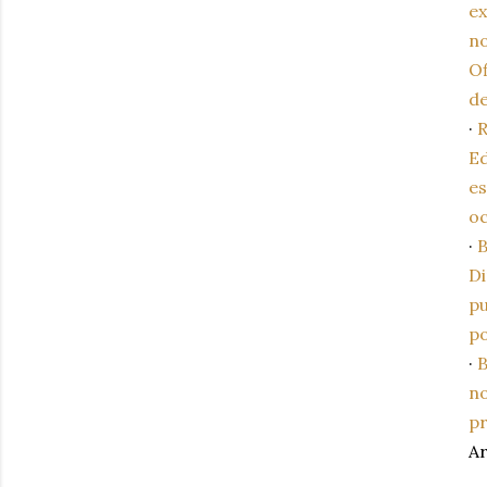
ex
no
Of
de
·
R
Ed
es
oc
·
B
Di
pu
po
·
B
no
pr
A