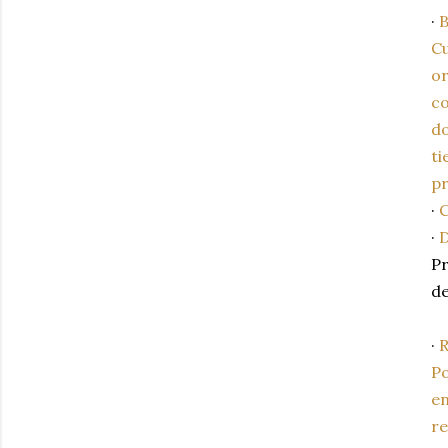
·
B
Cu
or
co
do
ti
pr
·
C
·
D
Pr
de
·
R
Po
en
re