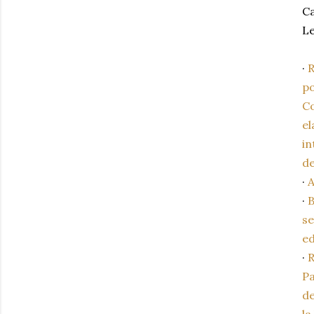
Ca
L
·
R
po
Co
el
in
de
·
A
·
B
se
ed
·
R
Pa
de
la