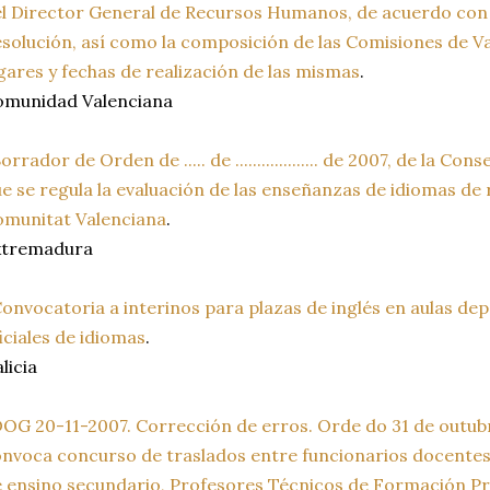
l Director General de Recursos Humanos, de acuerdo con l
solución, así como la composición de las Comisiones de Va
gares y fechas de realización de las mismas
.
omunidad Valenciana
orrador de Orden de ..... de ................... de 2007, de la Co
e se regula la evaluación de las enseñanzas de idiomas de 
munitat Valenciana
.
xtremadura
onvocatoria a interinos para plazas de inglés en aulas de
iciales de idiomas
.
licia
OG 20-11-2007. Corrección de erros. Orde do 31 de outub
nvoca concurso de traslados entre funcionarios docente
 ensino secundario, Profesores Técnicos de Formación Pr