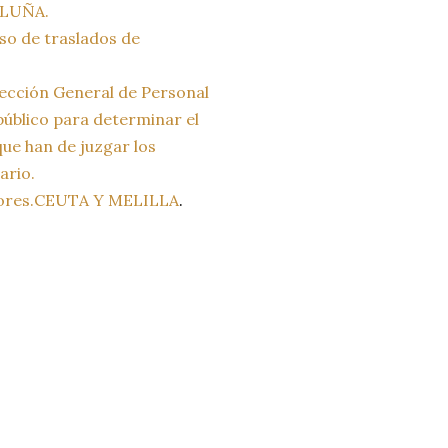
TALUÑA.
rso de traslados de
rección General de Personal
 público para determinar el
e han de juzgar los
ario.
ctores.CEUTA Y MELILLA
.