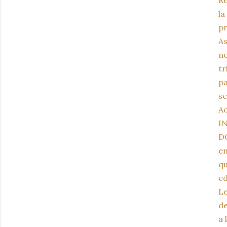
la
pr
As
no
tr
pa
se
Ac
I
DO
em
qu
ed
Le
de
a 