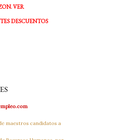
ZON. VER
NTES DESCUENTOS
ES
empleo.com
a de maestros candidatos a
l de Recursos Humanos, por