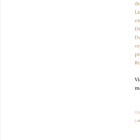
de
Li
e
DO
Do
or
pr
Re
Ví
má
Co
Lab