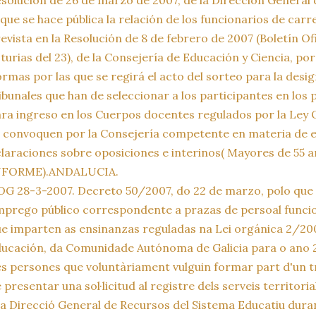
 que se hace pública la relación de los funcionarios de ca
evista en la Resolución de 8 de febrero de 2007 (Boletín Of
turias del 23), de la Consejería de Educación y Ciencia, po
rmas por las que se regirá el acto del sorteo para la desig
ibunales que han de seleccionar a los participantes en los
ra ingreso en los Cuerpos docentes regulados por la Ley
 convoquen por la Consejería competente en materia de 
laraciones sobre oposiciones e interinos( Mayores de 55 añ
NFORME).ANDALUCIA.
G 28-3-2007. Decreto 50/2007, do 22 de marzo, polo que 
prego público correspondente a prazas de persoal funci
e imparten as ensinanzas reguladas na Lei orgánica 2/200
ucación, da Comunidade Autónoma de Galicia para o ano 
s persones que voluntàriament vulguin formar part d'un t
 presentar una sol·licitud al registre dels serveis territo
la Direcció General de Recursos del Sistema Educatiu dura