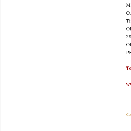
M
C
T
OR
2
O
P
Te
w
Co