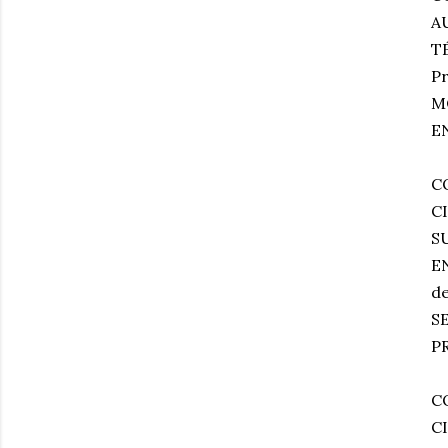
A
TÉ
Pr
M
E
C
C
S
EN
d
S
P
C
C