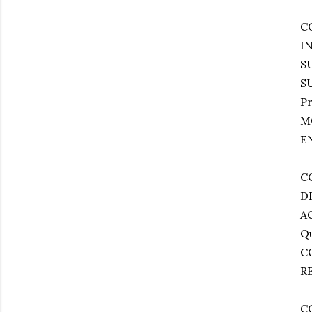
C
I
S
S
Pr
M
E
C
D
AC
Qu
C
R
C