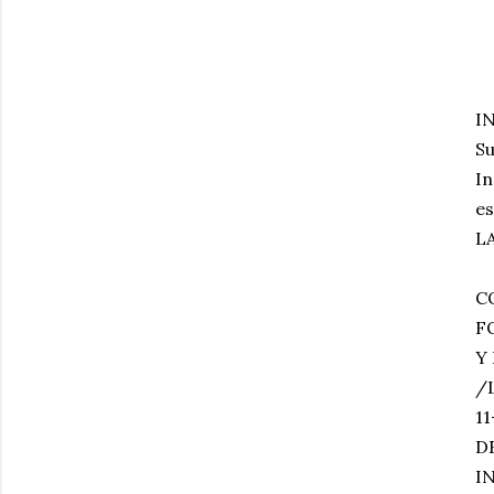
IN
Su
In
e
L
C
F
Y
/L
1
D
I