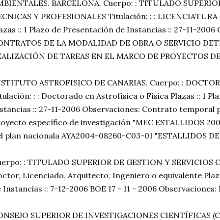
MBIENTALES. BARCELONA. Cuerpo: : TITULADO SUPERIO
ECNICAS Y PROFESIONALES Titulación: : : LICENCIATURA
azas :: 1 Plazo de Presentación de Instancias :: 27-11-2006
ONTRATOS DE LA MODALIDAD DE OBRA O SERVICIO DET
EALIZACIÓN DE TAREAS EN EL MARCO DE PROYECTOS D
NSTITUTO ASTROFISICO DE CANARIAS. Cuerpo: : DOCTO
tulación: : : Doctorado en Astrofísica o Física Plazas :: 1 
stancias :: 27-11-2006 Observaciones: Contrato temporal p
oyecto específico de investigación "MEC ESTALLIDOS 200
el plan nacionala AYA2004-08260-C03-01 "ESTALLIDOS 
uerpo: : TITULADO SUPERIOR DE GESTION Y SERVICIOS COM
ctor, Licenciado, Arquitecto, Ingeniero o equivalente Plaz
 Instancias :: 7-12-2006 BOE 17 - 11 - 2006 Observaciones
ONSEJO SUPERIOR DE INVESTIGACIONES CIENTÍFICAS (C