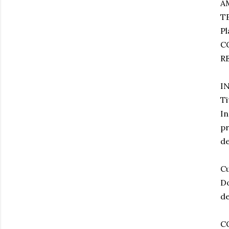
A
T
Pl
C
R
I
Ti
In
pr
d
C
Do
de
C