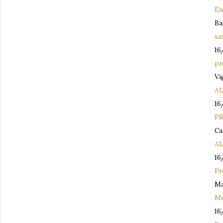
En
Ba
sa
16
pr
Vi
A
16
P
Ca
A
16
Pr
Ma
Me
16