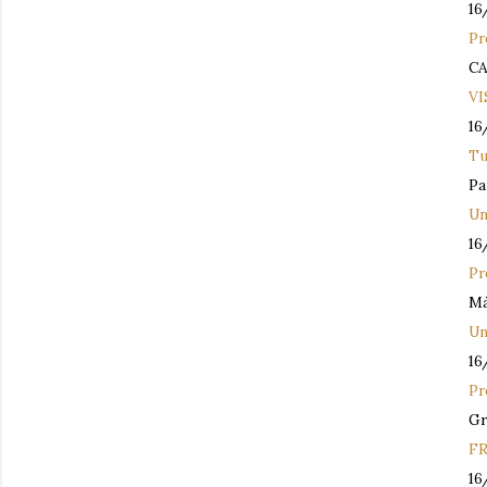
16
Pr
C
V
16
Tu
Pa
Un
16
Pr
Má
Un
16
Pr
Gr
F
16