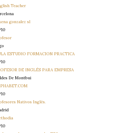
glish Teacher
rcelona
xena gonzalez sl
/10
ofesor
go
ULA ESTUDIO FORMACION PRACTICA
/10
ROFESOR DE INGLÉS PARA EMPRESA
ldes De Montbui
LPHABET.COM
/10
ofesores Nativos Inglés.
drid
thodia
/10