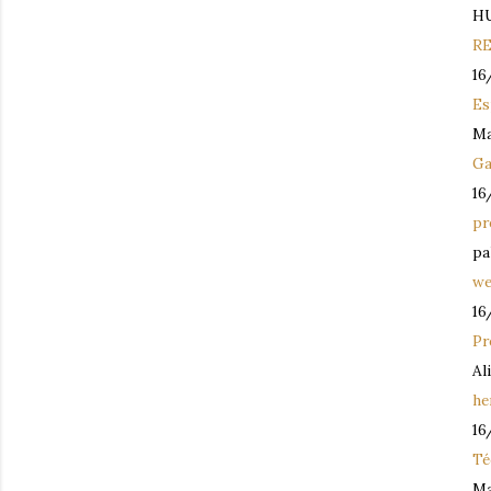
H
RE
16
Es
Ma
Ga
16
pr
pa
we
16
Pr
Al
he
16
Té
Ma