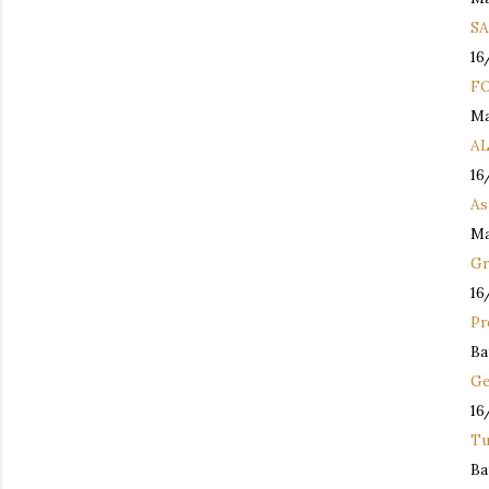
SA
16
FO
Ma
AL
16
As
Ma
Gr
16
Pr
Ba
Ge
16
Tu
Ba