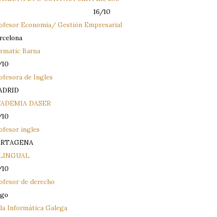
1
6/10
ofesor Economia/ Gestión Empresarial
rcelona
rmatic Barna
/10
ofesora de Ingles
ADRID
CADEMIA DASER
/10
ofesor ingles
ARTAGENA
ILINGUAL
/10
ofesor de derecho
go
la Informática Galega