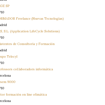
GE SP
/10
RMADOR Freelance (Nuevas Tecnologías)
drid
S, S.L. (Application LifeCycle Solutions)
/10
istentes de Consultoría y Formación
drid
upo Telecyl
/10
ofessors col.laboradors informàtica
rcelona
sem 9000
/10
tor formación on line ofimàtica
rcelona