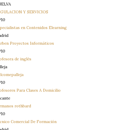
UELVA
GULACION Y SERVICIOS
/10
pecialistas en Contenidos Elearning
drid
rben Proyectos Informáticos
/10
ofesora de inglés
lleja
lcomepalleja
/10
ofesores Para Clases A Domicilio
icante
rmanos rothbard
/10
cnico Comercial De Formación
drid