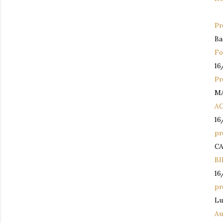
Pr
Ba
Fo
16
Pr
M
A
16
pr
C
B
16
pr
Lu
Au