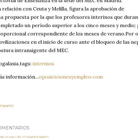
ctorial de Enseñanza en la sede del MEC en Madrid.
 relación con Ceuta y Melilla, figura la aprobación de
a propuesta por la que los profesores interinos que dura
mpletado un período superior a los cinco meses y medio; 
oporcional correspondiente de los meses de verano.Por o
vilizaciones en el inicio de curso ante el bloqueo de las ne
stura intransigente del MEC.
ogalaxia,tags:
interinos
s información...
oposicicionesyempleo.com
mpartir
OMENTARIOS
BLICAR UN COMENTARIO