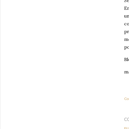
Se
En
un
co
pr
mo
po
Bl
má
Co
C
PU