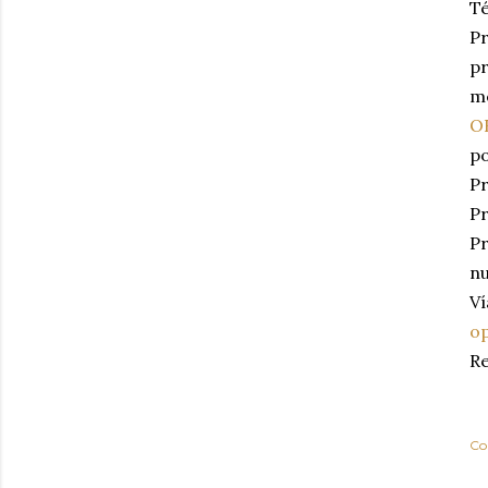
Té
Pr
pr
m
OR
po
Pr
Pr
Pr
nu
Ví
op
Re
Co