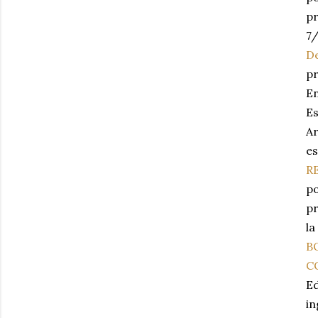
pr
7
D
pr
En
Es
Ar
es
RE
po
pr
la
B
CO
Ed
in